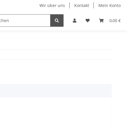
Wir über uns
Kontakt
Mein Konto
n
Displays
Hundehalsbänder
Ketten & Colliers
0,00 €