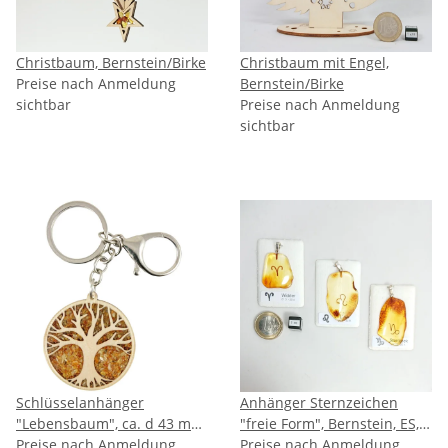
Christbaum, Bernstein/Birke
Christbaum mit Engel,
Preise nach Anmeldung
Bernstein/Birke
sichtbar
Preise nach Anmeldung
sichtbar
Schlüsselanhänger
Anhänger Sternzeichen
"Lebensbaum", ca. d 43 mm,
"freie Form", Bernstein, ES,
Bernstein/Birkenholz
Preise nach Anmeldung
inkl. "Sack & Pack"
Preise nach Anmeldung