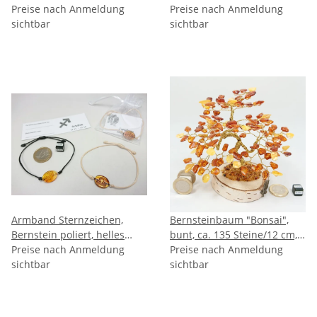
zwischen 2 Acrylplatten,
Preise nach Anmeldung
mm, Bernstein/Birkenholz
Preise nach Anmeldung
inkl. Wachsband ca. 46 + 5
sichtbar
zwischen 2 Acrylplatten
sichtbar
cm
Armband Sternzeichen,
Bernsteinbaum "Bonsai",
Bernstein poliert, helles
bunt, ca. 135 Steine/12 cm,
Band, ES, inkl. "Sack & Pack"
Preise nach Anmeldung
inkl. Box
Preise nach Anmeldung
sichtbar
sichtbar