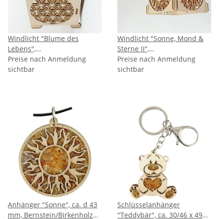
Windlicht "Blume des
Windlicht "Sonne, Mond &
Lebens",
Sterne II",
Bernstein/Birkenholz, inkl.
Preise nach Anmeldung
Bernstein/Birkenholz, inkl.
Preise nach Anmeldung
LED Teelicht
sichtbar
LED Teelicht
sichtbar
Anhänger "Sonne", ca. d 43
Schlüsselanhänger
mm, Bernstein/Birkenholz
"Teddybär", ca. 30/46 x 49