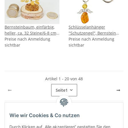
Bernsteinbaum, einfärbig,
Schlüsselanhänger
heller, ca. 32 Steine/6-8 cm,
"Schutzengel", Bernstein
inkl. Box
Preise nach Anmeldung
inkl. "Sack & Pack"
Preise nach Anmeldung
sichtbar
sichtbar
Artikel 1 - 20 von 48
Seite
1
Wie wir Cookies & Co nutzen
Kategorien
Durch Klicken auf „Alle akzeptieren“ gestatten Sie den