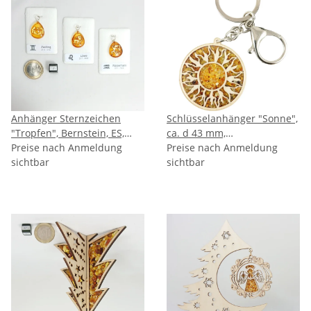
Anhänger Sternzeichen
Schlüsselanhänger "Sonne",
"Tropfen", Bernstein, ES,
ca. d 43 mm,
inkl. "Sack & Pack"
Preise nach Anmeldung
Bernstein/Birkenholz
Preise nach Anmeldung
sichtbar
zwischen 2 Acrylplatten
sichtbar