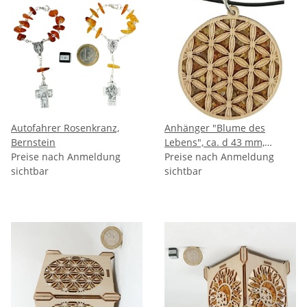
Autofahrer Rosenkranz,
Anhänger "Blume des
Bernstein
Lebens", ca. d 43 mm,
Preise nach Anmeldung
Bernstein/Birkenholz
Preise nach Anmeldung
sichtbar
zwischen 2 Acrylplatten,
sichtbar
inkl. Wachsband ca. 46 + 5
cm