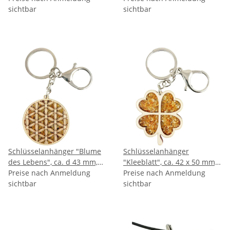
zwischen 2 Acrylplatten
sichtbar
sichtbar
Schlüsselanhänger "Blume
Schlüsselanhänger
des Lebens", ca. d 43 mm,
"Kleeblatt", ca. 42 x 50 mm,
Bernstein/Birkenholz
Preise nach Anmeldung
Bernstein/Birkenholz
Preise nach Anmeldung
zwischen 2 Acrylplatten,
sichtbar
zwischen 2 Acrylplatten
sichtbar
beidseitig graviert