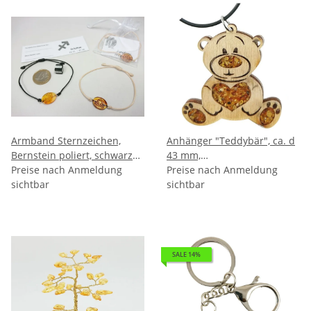
Armband Sternzeichen,
Anhänger "Teddybär", ca. d
Bernstein poliert, schwarzes
43 mm,
Band, ES, inkl. "Sack & Pack"
Preise nach Anmeldung
Bernstein/Birkenholz
Preise nach Anmeldung
sichtbar
zwischen 2 Acrylplatten,
sichtbar
inkl. Wachsband ca. 46 + 5
cm
SALE 14%