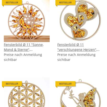
BESTSELLER
BESTSELLER
Fensterbild Ø 11 "Sonne,
Fensterbild Ø 11
Mond & Sterne",
"verschlungene Herzen",
Bernstein/Birke
Preise nach Anmeldung
Bernstein/Birke
Preise nach Anmeldung
sichtbar
sichtbar
BESTSELLER
BESTSELLER