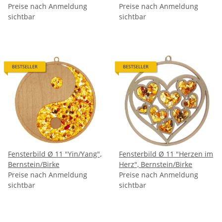
Bernstein/Birke
Preise nach Anmeldung
Bernstein/Birke
Preise nach Anmeldung
sichtbar
sichtbar
BESTSELLER
BESTSELLER
Fensterbild Ø 11 "Yin/Yang",
Fensterbild Ø 11 "Herzen im
Bernstein/Birke
Herz", Bernstein/Birke
Preise nach Anmeldung
Preise nach Anmeldung
sichtbar
sichtbar