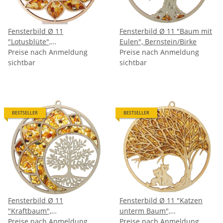
Fensterbild Ø 11
Fensterbild Ø 11 "Baum mit
"Lotusblüte",
Eulen", Bernstein/Birke
Bernstein/Birke
Preise nach Anmeldung
Preise nach Anmeldung
sichtbar
sichtbar
BESTSELLER
BESTSELLER
Fensterbild Ø 11
Fensterbild Ø 11 "Katzen
"Kraftbaum",
unterm Baum",
Bernstein/Birke
Preise nach Anmeldung
Bernstein/Birke
Preise nach Anmeldung