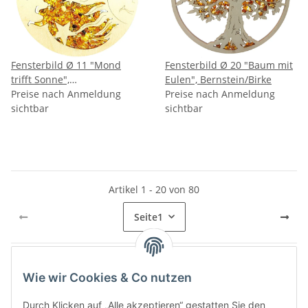
Fensterbild Ø 11 "Mond
Fensterbild Ø 20 "Baum mit
trifft Sonne",
Eulen", Bernstein/Birke
Bernstein/Birke
Preise nach Anmeldung
Preise nach Anmeldung
sichtbar
sichtbar
Artikel 1 - 20 von 80
Seite
1
Wie wir Cookies & Co nutzen
Kategorien
Durch Klicken auf „Alle akzeptieren“ gestatten Sie den