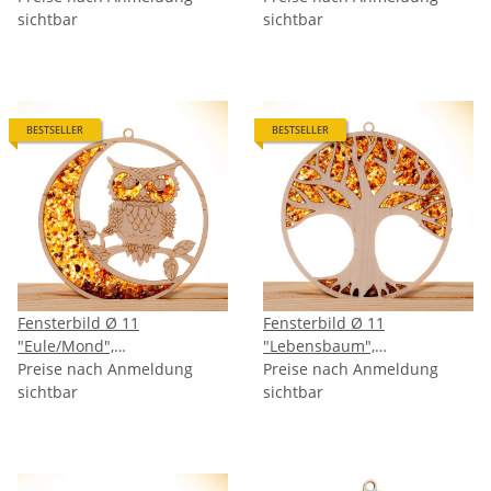
sichtbar
sichtbar
BESTSELLER
BESTSELLER
Fensterbild Ø 11
Fensterbild Ø 11
"Eule/Mond",
"Lebensbaum",
Bernstein/Birke
Preise nach Anmeldung
Bernstein/Birke
Preise nach Anmeldung
sichtbar
sichtbar