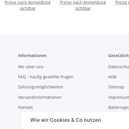
Preise nach Anmeldung
Mondlicht",
Preise nach Anmeldung
Bernstein/Birke
Preise
Be
Bernstein/Birke
sichtbar
sichtbar
Informationen
Gesetzlich
Wir über uns
Datenschu
FAQ - häufig gestellte Fragen
AGB
Zahlungsmöglichkeiten
Sitemap
Versandinformationen
Impressu
Kontakt
Batteriege
Widerrufs
Wie wir Cookies & Co nutzen