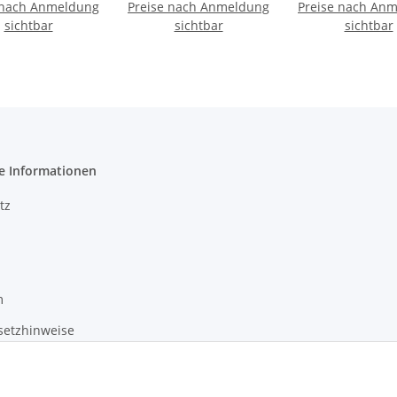
 nach Anmeldung
rnstein/Birke
Preise nach Anmeldung
Preise nach An
Bernstein/Bi
sichtbar
sichtbar
sichtbar
e Informationen
tz
m
setzhinweise
recht