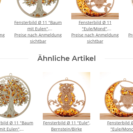
Fensterbild Ø 11 "Baum
Fensterbild Ø 11
mit Eulen",
"Eule/Mond",
ung
Preise nach Anmeldung
Bernstein/Birke
Preise nach Anmeldung
Bernstein/Birke
Pr
sichtbar
sichtbar
Ähnliche Artikel
rbild Ø 11 "Baum
Fensterbild Ø 11 "Eule",
Fensterbild 
mit Eulen",
Bernstein/Birke
"Eule/Mond