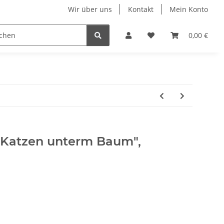
Wir über uns
Kontakt
Mein Konto
n
Displays
Hundehalsbänder
Ketten & Colliers
0,00 €
 "Katzen unterm Baum",