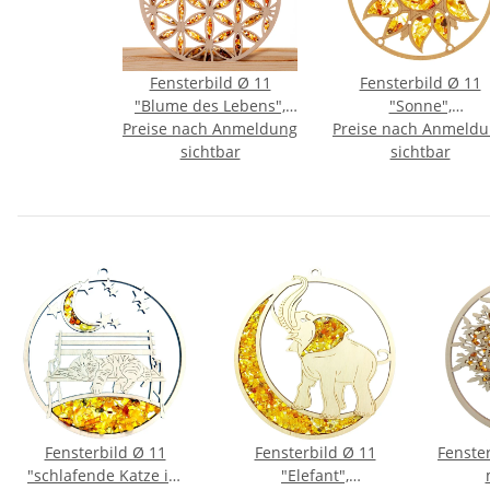
Fensterbild Ø 11
Fensterbild Ø 11
"Blume des Lebens",
"Sonne",
Preise nach Anmeldung
Bernstein/Birke
Preise nach Anmeld
Bernstein/Birke
sichtbar
sichtbar
Fensterbild Ø 11
Fensterbild Ø 11
Fenste
"schlafende Katze im
"Elefant",