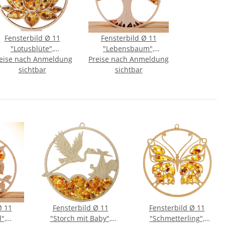
Fensterbild Ø 11
Fensterbild Ø 11
"Lotusblüte",
"Lebensbaum",
eise nach Anmeldung
Bernstein/Birke
Preise nach Anmeldung
Bernstein/Birke
sichtbar
sichtbar
Ø 11
Fensterbild Ø 11
Fensterbild Ø 11
",
"Storch mit Baby",
"Schmetterling",