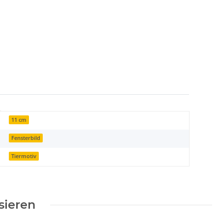
11 cm
Fensterbild
Tiermotiv
sieren