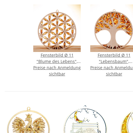
Fensterbild Ø 11
Fensterbild Ø 11
"Blume des Lebens",
"Lebensbaum",
Preise nach Anmeldung
Bernstein/Birke
Preise nach Anmeld
Bernstein/Birke
sichtbar
sichtbar