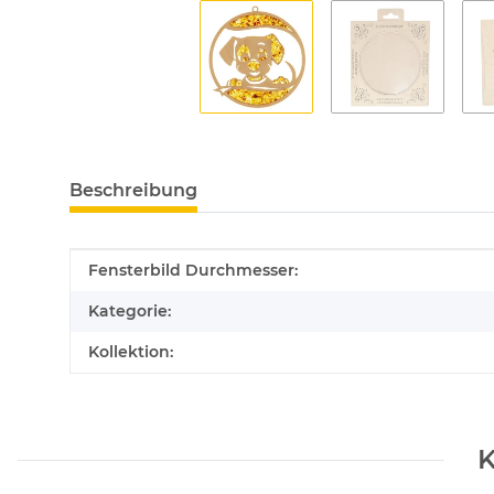
Beschreibung
Produkteigenschaft
Wert
Fensterbild Durchmesser:
Kategorie:
Kollektion:
K