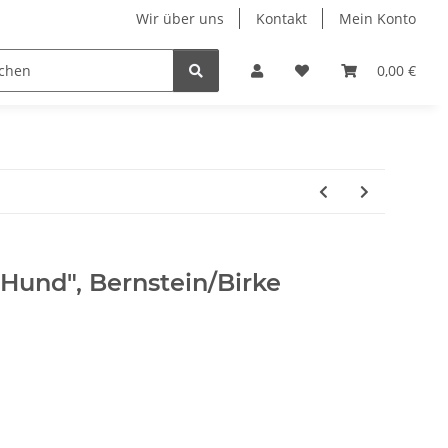
Wir über uns
Kontakt
Mein Konto
n
Displays
Hundehalsbänder
Ketten & Colliers
0,00 €
"Hund", Bernstein/Birke