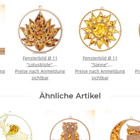
Fensterbild Ø 11
Fensterbild Ø 11
"Lotusblüte",
"Sonne",
ung
Preise nach Anmeldung
Bernstein/Birke
Preise nach Anmeldung
Bernstein/Birke
Pr
sichtbar
sichtbar
Ähnliche Artikel