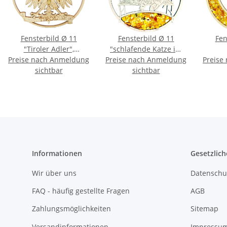
Fensterbild Ø 11
Fensterbild Ø 11
Fen
"Tiroler Adler",
"schlafende Katze im
Preise nach Anmeldung
Bernstein/Birke
Preise nach Anmeldung
Mondlicht",
Preise
Be
sichtbar
Bernstein/Birke
sichtbar
Informationen
Gesetzlich
Wir über uns
Datenschu
FAQ - häufig gestellte Fragen
AGB
Zahlungsmöglichkeiten
Sitemap
Versandinformationen
Impressu