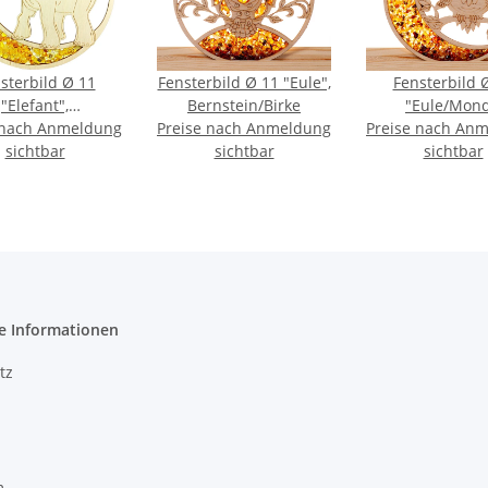
sterbild Ø 11
Fensterbild Ø 11 "Eule",
Fensterbild 
"Elefant",
Bernstein/Birke
"Eule/Mond
 nach Anmeldung
rnstein/Birke
Preise nach Anmeldung
Preise nach An
Bernstein/Bi
sichtbar
sichtbar
sichtbar
e Informationen
tz
m