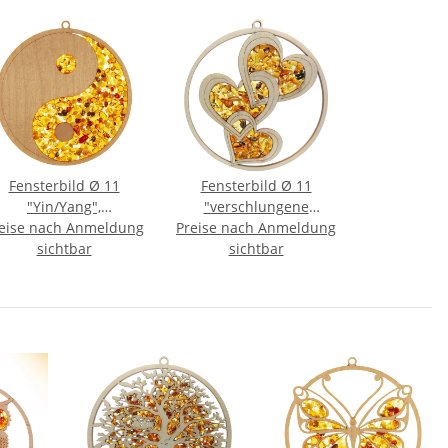
Fensterbild Ø 11
Fensterbild Ø 11
"Yin/Yang",
"verschlungene
eise nach Anmeldung
Bernstein/Birke
Preise nach Anmeldung
Herzen",
sichtbar
Bernstein/Birke
sichtbar