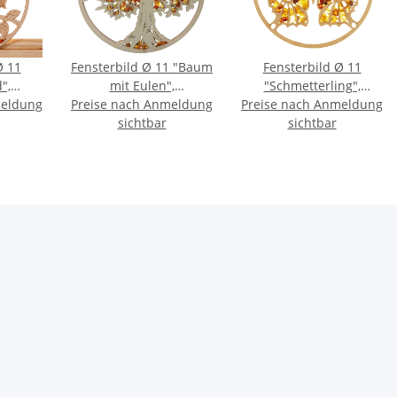
Ø 11
Fensterbild Ø 11 "Baum
Fensterbild Ø 11
",
mit Eulen",
"Schmetterling",
meldung
rke
Preise nach Anmeldung
Bernstein/Birke
Preise nach Anmeldung
Bernstein/Birke
sichtbar
sichtbar