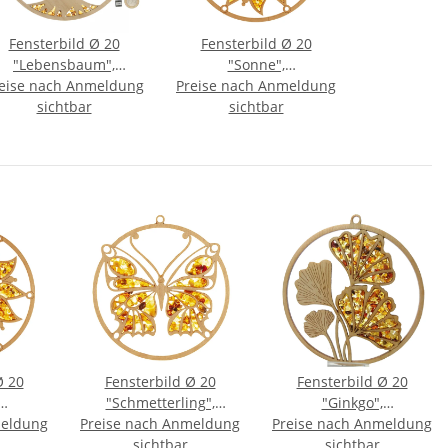
Fensterbild Ø 20
Fensterbild Ø 20
"Lebensbaum",
"Sonne",
eise nach Anmeldung
Bernstein/Birke
Preise nach Anmeldung
Bernstein/Birke
sichtbar
sichtbar
Ø 20
Fensterbild Ø 20
Fensterbild Ø 20
"Schmetterling",
"Ginkgo",
meldung
rke
Preise nach Anmeldung
Bernstein/Birke
Preise nach Anmeldung
Bernstein/Birke
sichtbar
sichtbar