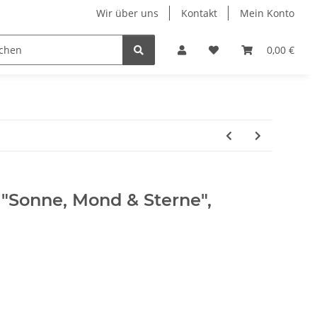
Wir über uns
Kontakt
Mein Konto
n
Displays
Hundehalsbänder
Ketten & Colliers
0,00 €
 "Sonne, Mond & Sterne",