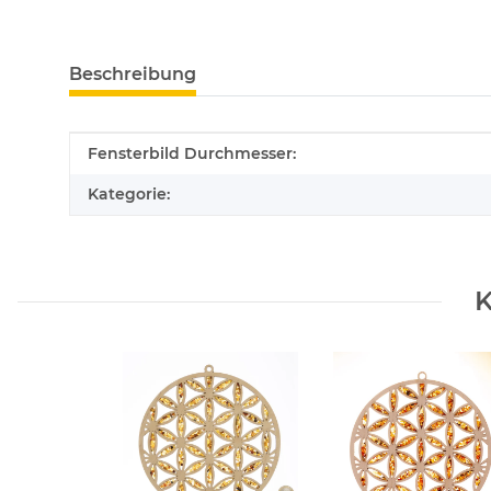
Beschreibung
Produkteigenschaft
Wert
Fensterbild Durchmesser:
Kategorie:
K