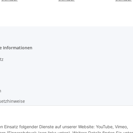
e Informationen
tz
m
setzhinweise
recht
den Einsatz folgender Dienste auf unserer Website: YouTube, Vimeo,
rn (Fingerabdruck-Icon links unten). Weitere Details finden Sie unter