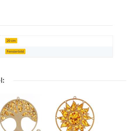
20 cm
Fensterbild
l: