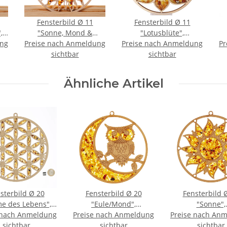
Fensterbild Ø 11
Fensterbild Ø 11
,
"Sonne, Mond &
"Lotusblüte",
ung
Preise nach Anmeldung
Sterne",
Preise nach Anmeldung
Bernstein/Birke
Pr
Bernstein/Birke
sichtbar
sichtbar
Ähnliche Artikel
sterbild Ø 20
Fensterbild Ø 20
Fensterbild 
e des Lebens",
"Eule/Mond",
"Sonne",
 nach Anmeldung
rnstein/Birke
Preise nach Anmeldung
Bernstein/Birke
Preise nach An
Bernstein/Bi
sichtbar
sichtbar
sichtbar