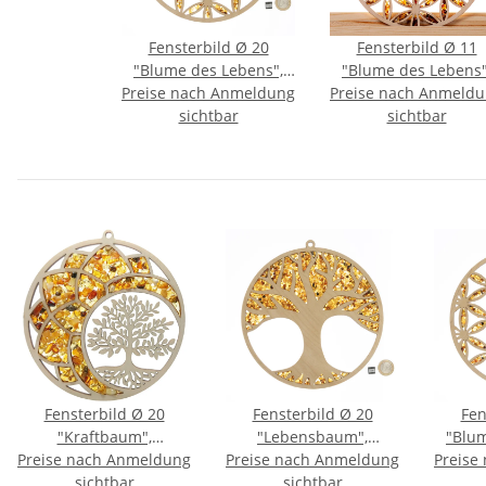
Fensterbild Ø 20
Fensterbild Ø 11
"Blume des Lebens",
"Blume des Lebens"
Preise nach Anmeldung
Bernstein/Birke
Preise nach Anmeld
Bernstein/Birke
sichtbar
sichtbar
Fensterbild Ø 20
Fensterbild Ø 20
Fen
"Kraftbaum",
"Lebensbaum",
"Blum
Preise nach Anmeldung
Bernstein/Birke
Preise nach Anmeldung
Bernstein/Birke
Preise
Be
sichtbar
sichtbar