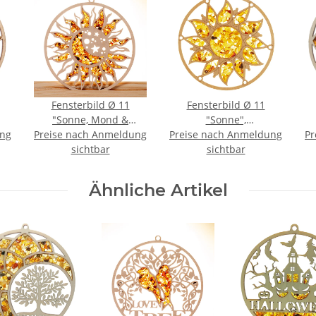
Fensterbild Ø 11
Fensterbild Ø 11
"Sonne, Mond &
"Sonne",
ung
Preise nach Anmeldung
Sterne",
Preise nach Anmeldung
Bernstein/Birke
Pr
Bernstein/Birke
sichtbar
sichtbar
Ähnliche Artikel