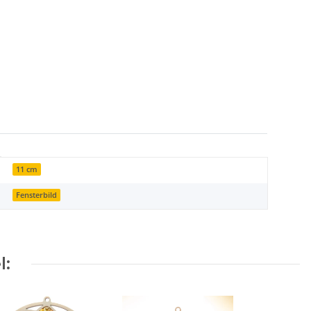
11 cm
Fensterbild
l: