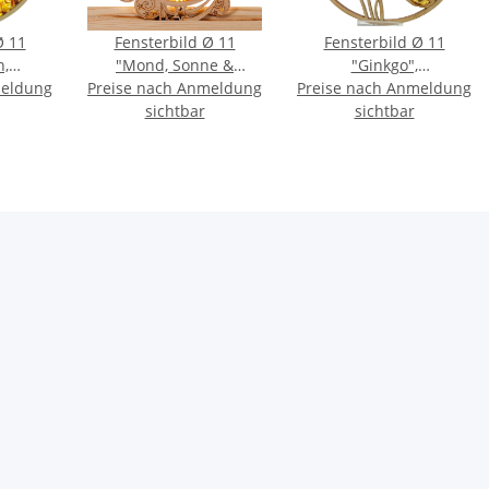
Ø 11
Fensterbild Ø 11
Fensterbild Ø 11
n,
"Mond, Sonne &
"Ginkgo",
meldung
ß",
Preise nach Anmeldung
Sterne",
Preise nach Anmeldung
Bernstein/Birke
rke
Bernstein/Birke
sichtbar
sichtbar