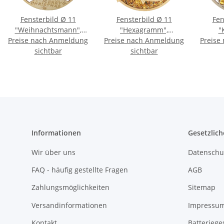
Fensterbild Ø 11
Fensterbild Ø 11
Fen
"Weihnachtsmann",
"Hexagramm",
"
Preise nach Anmeldung
Bernstein/Birke
Preise nach Anmeldung
Bernstein/Birke
Preise
Be
sichtbar
sichtbar
Informationen
Gesetzlich
Wir über uns
Datenschu
FAQ - häufig gestellte Fragen
AGB
Zahlungsmöglichkeiten
Sitemap
Versandinformationen
Impressu
Kontakt
Batteriege