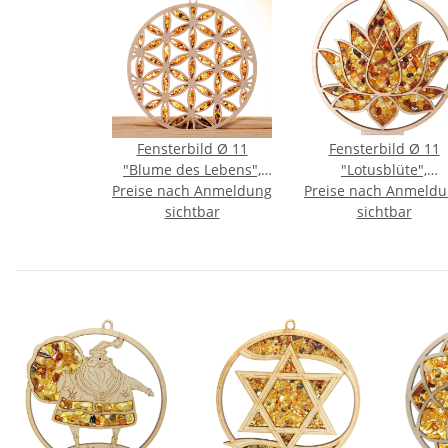
Fensterbild Ø 11
Fensterbild Ø 11
"Blume des Lebens",
"Lotusblüte",
Preise nach Anmeldung
Bernstein/Birke
Preise nach Anmeld
Bernstein/Birke
sichtbar
sichtbar