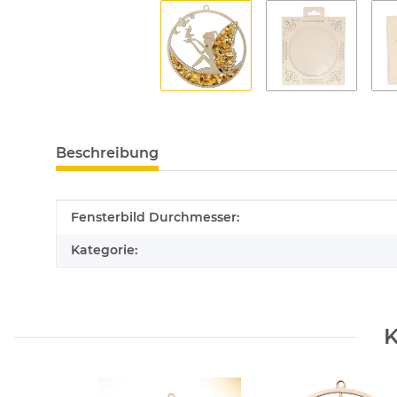
Beschreibung
Produkteigenschaft
Wert
Fensterbild Durchmesser:
Kategorie:
K