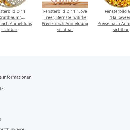
sterbild Ø 11
Fensterbild Ø 11 "Love
Fensterbild 
Kraftbaum",
Tree", Bernstein/Birke
"Hallowee
 nach Anmeldung
rnstein/Birke
Preise nach Anmeldung
Preise nach An
Geisterschlo
sichtbar
sichtbar
Bernstein/Bi
sichtbar
e Informationen
tz
m
setzhinweise