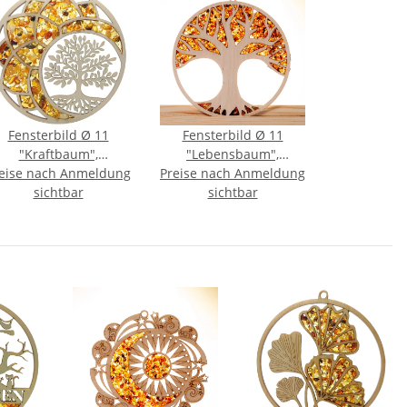
Fensterbild Ø 11
Fensterbild Ø 11
"Kraftbaum",
"Lebensbaum",
eise nach Anmeldung
Bernstein/Birke
Preise nach Anmeldung
Bernstein/Birke
sichtbar
sichtbar