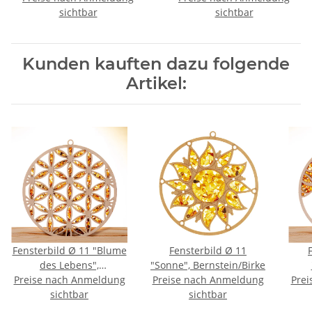
sichtbar
sichtbar
Kunden kauften dazu folgende
Artikel:
Fensterbild Ø 11 "Blume
Fensterbild Ø 11
des Lebens",
"Sonne", Bernstein/Birke
Preise nach Anmeldung
Bernstein/Birke
Preise nach Anmeldung
Prei
sichtbar
sichtbar