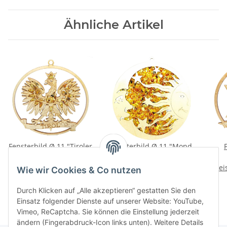
Ähnliche Artikel
Fensterbild Ø 11 "Tiroler
Fensterbild Ø 11 "Mond
Adler", Bernstein/Birke
trifft Sonne",
Preise nach Anmeldung
Preise nach Anmeldung
Bernstein/Birke
Prei
Wie wir Cookies & Co nutzen
sichtbar
sichtbar
Durch Klicken auf „Alle akzeptieren“ gestatten Sie den
Einsatz folgender Dienste auf unserer Website: YouTube,
Vimeo, ReCaptcha. Sie können die Einstellung jederzeit
ändern (Fingerabdruck-Icon links unten). Weitere Details