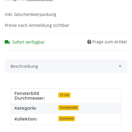
inkl. Geschenkverpackung
Preise nach Anmeldung sichtbar
Frage zum Artikel
Sofort verfügbar
Beschreibung
Fensterbild
Produkteigenschaft
Wert
11 cm
Durchmesser:
Kategorie:
Fensterbild
Kollektion:
Symbole