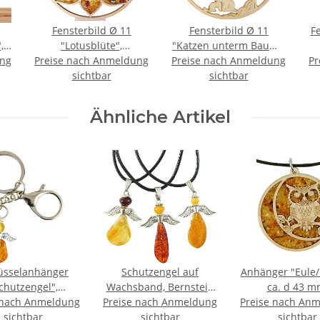
Fensterbild Ø 11
Fensterbild Ø 11
Fe
,
"Lotusblüte",
"Katzen unterm Baum",
ung
Preise nach Anmeldung
Bernstein/Birke
Preise nach Anmeldung
Bernstein/Birke
Pr
sichtbar
sichtbar
Ähnliche Artikel
üsselanhänger
Schutzengel auf
Anhänger "Eule
chutzengel",
Wachsband, Bernstein
ca. d 43 m
 nach Anmeldung
ein inkl. "Sack &
Preise nach Anmeldung
inkl. "Sack & Pack"
Preise nach An
Bernstein/Birk
sichtbar
Pack"
sichtbar
zwischen 
sichtbar