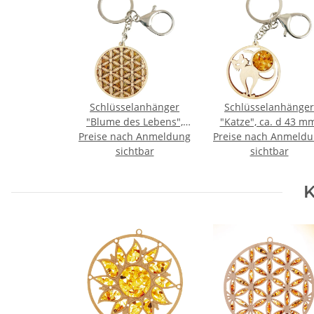
Schlüsselanhänger
Schlüsselanhänger
"Blume des Lebens",
"Katze", ca. d 43 mm
Preise nach Anmeldung
ca. d 43 mm,
Preise nach Anmeld
Bernstein
Bernstein/Birkenholz
sichtbar
"Mond"/Birkenholz
sichtbar
zwischen 2
zwischen 2 Acrylplat
Acrylplatten, beidseitig
K
graviert