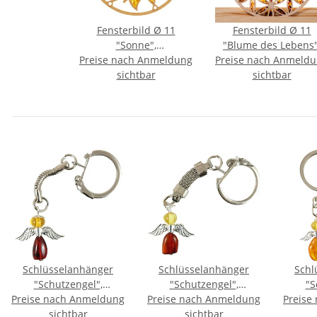
Fensterbild Ø 11
Fensterbild Ø 11
"Sonne",
"Blume des Lebens"
Preise nach Anmeldung
Bernstein/Birke
Preise nach Anmeld
Bernstein/Birke
sichtbar
sichtbar
Schlüsselanhänger
Schlüsselanhänger
Schl
"Schutzengel",
"Schutzengel",
"S
Preise nach Anmeldung
Bernstein inkl. "Sack &
Preise nach Anmeldung
Bernstein inkl. "Sack &
Preise
Bernst
sichtbar
Pack"
sichtbar
Pack"