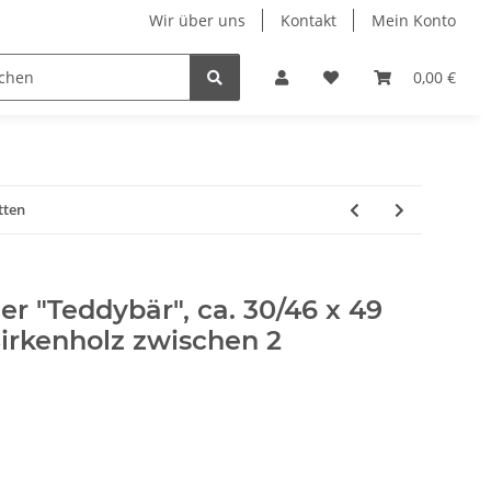
Wir über uns
Kontakt
Mein Konto
n
Displays
Hundehalsbänder
Ketten & Colliers
0,00 €
tten
r "Teddybär", ca. 30/46 x 49
irkenholz zwischen 2