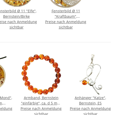
nsterbild Ø 11 "Elfe",
Fensterbild Ø 11
Bernstein/Birke
"Kraftbaum",
eise nach Anmeldung
Preise nach Anmeldung
Bernstein/Birke
sichtbar
sichtbar
/Mond",
Armband, Bernstein
Anhänger "Katze",
m,
"einfärbig", ca. d 5 mm,
Bernstein, ES
meldung
enholz
Preise nach Anmeldung
10 cm
Preise nach Anmeldung
2
sichtbar
sichtbar