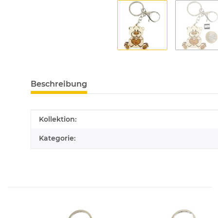
Beschreibung
Produkteigenschaft
Wert
Kollektion:
Kategorie: