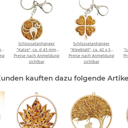
Schlüsselanhänger
Schlüsselanhänger
,
"Katze", ca. d 43 mm,
"Kleeblatt", ca. 42 x 50
"L
ung
Preise nach Anmeldung
Bernstein/Birkenholz,
Preise nach Anmeldung
mm,
Pr
,
zwischen 2 Acrylplatten
sichtbar
Bernstein/Birkenholz
sichtbar
ten
zwischen 2 Acrylplatten
zw
unden kauften dazu folgende Artike