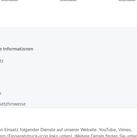
Acrylplatten, 
Wachsband ca. 
cm
e Informationen
tz
m
setzhinweise
recht
den Einsatz folgender Dienste auf unserer Website: YouTube, Vimeo,
rn (Fingerabdruck-Icon links unten). Weitere Details finden Sie unter