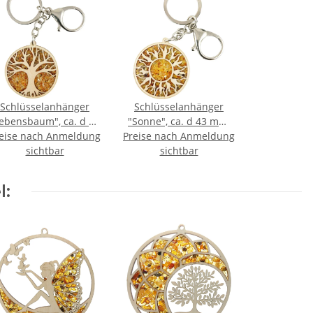
Schlüsselanhänger
Schlüsselanhänger
ebensbaum", ca. d 43
"Sonne", ca. d 43 mm,
eise nach Anmeldung
mm,
Preise nach Anmeldung
Bernstein/Birkenholz
Bernstein/Birkenholz
sichtbar
zwischen 2 Acrylplatten
sichtbar
ischen 2 Acrylplatten
l: