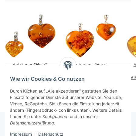
Anhänger "Herz",
Anhänger "Herz",
A
Bernstein, ES
Bernstein, ES
Preise nach Anmeldung
Preise nach Anmeldung
Prei
Wie wir Cookies & Co nutzen
sichtbar
sichtbar
Durch Klicken auf „Alle akzeptieren“ gestatten Sie den
Einsatz folgender Dienste auf unserer Website: YouTube,
Vimeo, ReCaptcha. Sie können die Einstellung jederzeit
ändern (Fingerabdruck-Icon links unten). Weitere Details
finden Sie unter
Konfigurieren
und in unserer
Datenschutzerklärung
.
Informationen
Impressum
|
Datenschutz