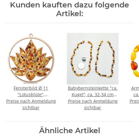
Kunden kauften dazu folgende
Artikel:
Fensterbild Ø 11
Babybernsteinkette "ca.
Arm
"Lotusblüte",
Kugel", ca. 32-34 cm
ca
Preise nach Anmeldung
Bernstein/Birke
Preise nach Anmeldung
bunt Drehschließe
Prei
sichtbar
sichtbar
Ähnliche Artikel