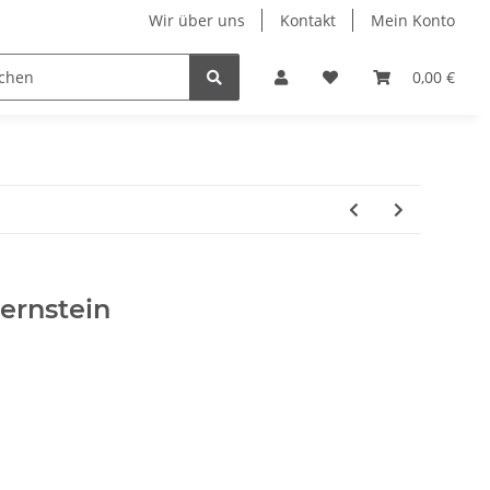
Wir über uns
Kontakt
Mein Konto
n
Displays
Hundehalsbänder
Ketten & Colliers
0,00 €
ernstein