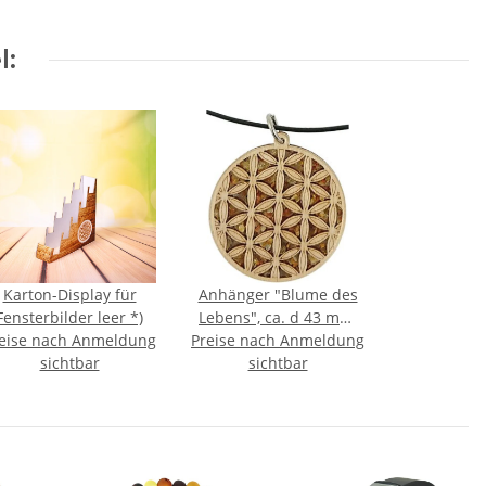
l:
Karton-Display für
Anhänger "Blume des
Fensterbilder leer *)
Lebens", ca. d 43 mm,
eise nach Anmeldung
Preise nach Anmeldung
Bernstein/Birkenholz
sichtbar
zwischen 2
sichtbar
Acrylplatten, inkl.
Wachsband ca. 46 + 5
cm