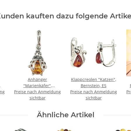
unden kauften dazu folgende Artike
Anhänger
Klappcreolen "Katzen",
"Marienkäfer",
Bernstein, ES
ung
Preise nach Anmeldung
Bernstein, ES
Preise nach Anmeldung
Pr
sichtbar
sichtbar
Ähnliche Artikel