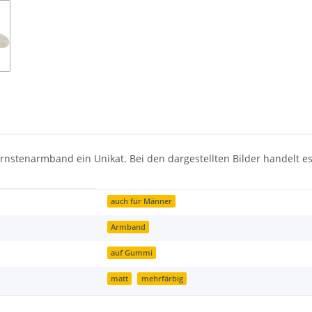
ernstenarmband ein Unikat. Bei den dargestellten Bilder handelt es
auch für Männer
Armband
auf Gummi
matt
mehrfärbig