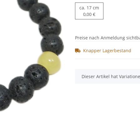
ca. 17 cm
ca. 17 cm
0,00 €
Preise nach Anmeldung sichtb
Knapper Lagerbestand
x
Dieser Artikel hat Variatio