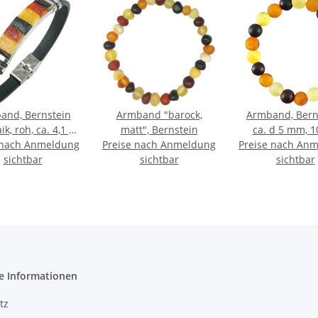
and, Bernstein
Armband "barock,
Armband, Bern
k, roh, ca. 4,1 x
matt", Bernstein
ca. d 5 mm, 
 nach Anmeldung
 cm" auf Leder
Preise nach Anmeldung
Preise nach An
sichtbar
sichtbar
sichtbar
e Informationen
tz