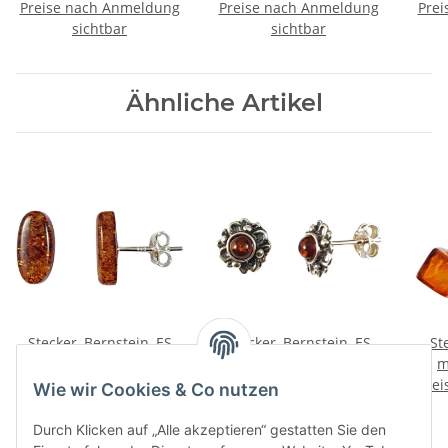
Preise nach Anmeldung
Bernstein, ES
Preise nach Anmeldung
Prei
b
sichtbar
sichtbar
Ähnliche Artikel
Stecker, Bernstein, ES
Stecker, Bernstein, ES
St
Preise nach Anmeldung
Preise nach Anmeldung
m
sichtbar
sichtbar
Prei
Wie wir Cookies & Co nutzen
Durch Klicken auf „Alle akzeptieren“ gestatten Sie den