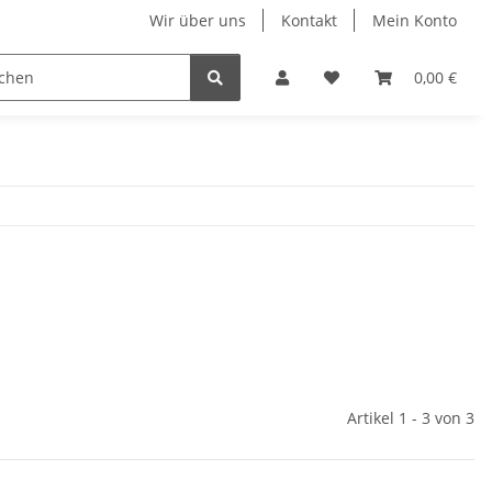
Wir über uns
Kontakt
Mein Konto
n
Displays
Hundehalsbänder
Ketten & Colliers
0,00 €
Artikel 1 - 3 von 3