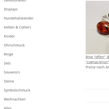
Devotionalien
Displays
Hundehalsbänder
Ketten & Colliers
Kinder
Ohrschmuck
Ringe
Ring "offen", 
"cognac/grün"
Sets
Preise nach A
Souvenirs
Steine
Symbolschmuck
Weihnachten
Alles