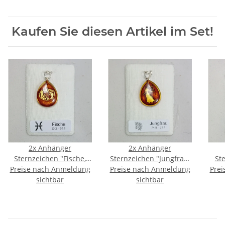
Kaufen Sie diesen Artikel im Set!
2x
Anhänger
2x
Anhänger
Sternzeichen "Fische,
Sternzeichen "Jungfrau,
St
Preise nach Anmeldung
Tropfen", Bernstein, ES,
Preise nach Anmeldung
Tropfen", Bernstein, ES,
Prei
Trop
inkl. "Sack & Pack"
sichtbar
inkl. "Sack & Pack"
sichtbar
i