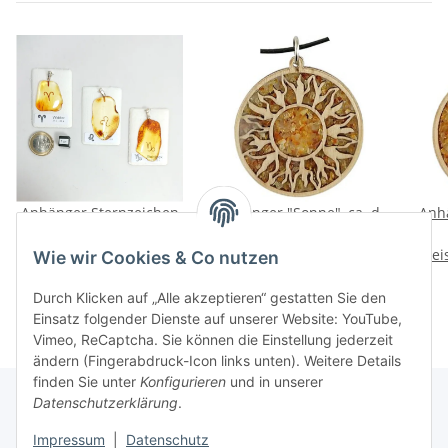
Anhänger Sternzeichen
Anhänger "Sonne", ca. d
Anh
"freie Form", Bernstein,
43 mm,
Preise nach Anmeldung
ES, inkl. "Sack & Pack"
Preise nach Anmeldung
Bernstein/Birkenholz
Prei
Be
Wie wir Cookies & Co nutzen
sichtbar
zwischen 2 Acrylplatten,
sichtbar
zwis
inkl. Wachsband ca. 46 +
inkl
Durch Klicken auf „Alle akzeptieren“ gestatten Sie den
5 cm
Einsatz folgender Dienste auf unserer Website: YouTube,
Vimeo, ReCaptcha. Sie können die Einstellung jederzeit
ändern (Fingerabdruck-Icon links unten). Weitere Details
finden Sie unter
Konfigurieren
und in unserer
Datenschutzerklärung
.
Impressum
|
Datenschutz
Informationen