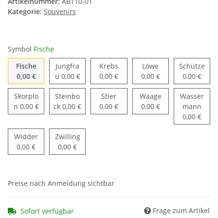
Artikelnummer:
AB110-01
Kategorie:
Souvenirs
Symbol
Fische
Fische
Krebs
Löwe
Sch
Fische
Jungfra
Krebs
Löwe
Schütze
Jungfrau
0,00 €
u
0,00 €
0,00 €
0,00 €
0,00 €
Stier
Waage
Skorpio
Steinbo
Stier
Waage
Wasser
Skorpion
Steinbock
Was
n
0,00 €
ck
0,00 €
0,00 €
0,00 €
mann
0,00 €
Widder
Zwilling
Widder
Zwilling
0,00 €
0,00 €
Preise nach Anmeldung sichtbar
Frage zum Artikel
Sofort verfügbar