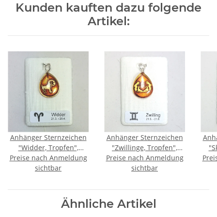
Kunden kauften dazu folgende
Artikel:
Anhänger Sternzeichen
Anhänger Sternzeichen
Anh
"Widder, Tropfen",
"Zwillinge, Tropfen",
"S
Bernstein, ES, inkl. "Sack
Preise nach Anmeldung
Bernstein, ES, inkl. "Sack
Preise nach Anmeldung
Berns
Prei
sichtbar
& Pack"
sichtbar
& Pack"
Ähnliche Artikel