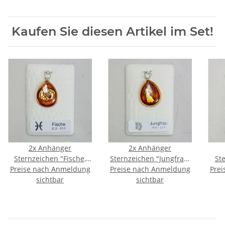
Kaufen Sie diesen Artikel im Set!
2x
Anhänger
2x
Anhänger
Sternzeichen "Fische,
Sternzeichen "Jungfrau,
St
Preise nach Anmeldung
Tropfen", Bernstein, ES,
Preise nach Anmeldung
Tropfen", Bernstein, ES,
Prei
Trop
inkl. "Sack & Pack"
sichtbar
inkl. "Sack & Pack"
sichtbar
i