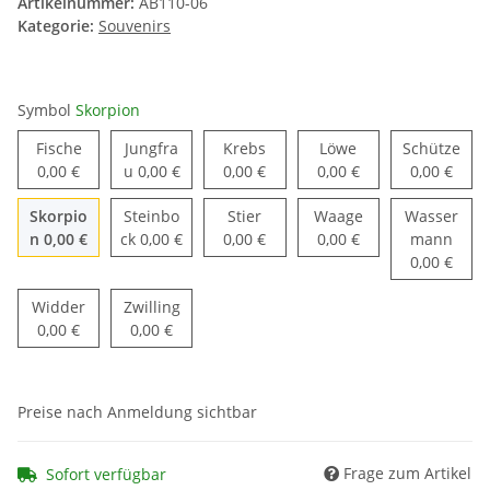
Artikelnummer:
AB110-06
Kategorie:
Souvenirs
Symbol
Skorpion
Fische
Krebs
Löwe
Sch
Fische
Jungfra
Krebs
Löwe
Schütze
Jungfrau
0,00 €
u
0,00 €
0,00 €
0,00 €
0,00 €
Stier
Waage
Skorpio
Steinbo
Stier
Waage
Wasser
Skorpion
Steinbock
Was
n
0,00 €
ck
0,00 €
0,00 €
0,00 €
mann
0,00 €
Widder
Zwilling
Widder
Zwilling
0,00 €
0,00 €
Preise nach Anmeldung sichtbar
Frage zum Artikel
Sofort verfügbar