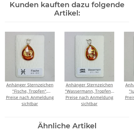
Kunden kauften dazu folgende
Artikel:
Anhänger Sternzeichen
Anhänger Sternzeichen
Anh
"Fische, Tropfen",
"Wassermann, Tropfen",
"J
Bernstein, ES, inkl. "Sack
Preise nach Anmeldung
Bernstein, ES, inkl. "Sack
Preise nach Anmeldung
Berns
Prei
sichtbar
& Pack"
sichtbar
& Pack"
Ähnliche Artikel