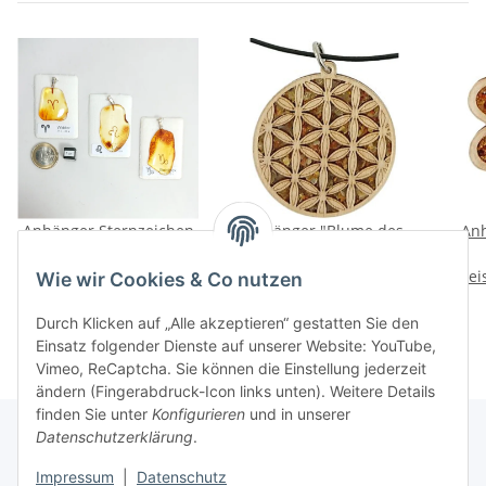
Anhänger Sternzeichen
Anhänger "Blume des
Anh
"freie Form", Bernstein,
Lebens", ca. d 43 mm,
Preise nach Anmeldung
ES, inkl. "Sack & Pack"
Preise nach Anmeldung
Bernstein/Birkenholz
Prei
Be
Wie wir Cookies & Co nutzen
sichtbar
zwischen 2 Acrylplatten,
sichtbar
zwis
inkl. Wachsband ca. 46 +
inkl
Durch Klicken auf „Alle akzeptieren“ gestatten Sie den
5 cm
Einsatz folgender Dienste auf unserer Website: YouTube,
Vimeo, ReCaptcha. Sie können die Einstellung jederzeit
ändern (Fingerabdruck-Icon links unten). Weitere Details
finden Sie unter
Konfigurieren
und in unserer
Datenschutzerklärung
.
Impressum
|
Datenschutz
Informationen