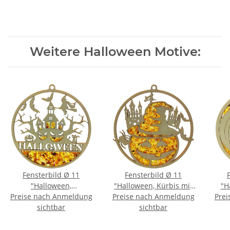
Weitere Halloween Motive:
Fensterbild Ø 11
Fensterbild Ø 11
"Halloween,
"Halloween, Kürbis mit
"H
Preise nach Anmeldung
Geisterschloß",
Preise nach Anmeldung
Hut", Bernstein/Birke
Prei
Bernstein/Birke
sichtbar
sichtbar