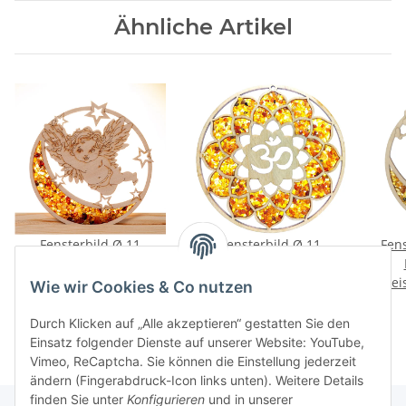
Ähnliche Artikel
Fensterbild Ø 11
Fensterbild Ø 11
Fens
"Engel/Mond",
"Kronenchakra",
Preise nach Anmeldung
Bernstein/Birke
Preise nach Anmeldung
Bernstein/Birke
Prei
Wie wir Cookies & Co nutzen
sichtbar
sichtbar
Durch Klicken auf „Alle akzeptieren“ gestatten Sie den
Einsatz folgender Dienste auf unserer Website: YouTube,
Vimeo, ReCaptcha. Sie können die Einstellung jederzeit
ändern (Fingerabdruck-Icon links unten). Weitere Details
finden Sie unter
Konfigurieren
und in unserer