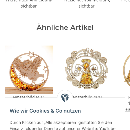
sichtbar
sichtbar
Ähnliche Artikel
Fensterbild Ø 11
Fensterbild Ø 11
"Engel/Mond",
"Engel/Christkind",
"
Preise nach Anmeldung
Bernstein/Birke
Preise nach Anmeldung
Bernstein/Birke
Prei
Wie wir Cookies & Co nutzen
sichtbar
sichtbar
Durch Klicken auf „Alle akzeptieren“ gestatten Sie den
Einsatz folgender Dienste auf unserer Website: YouTube,