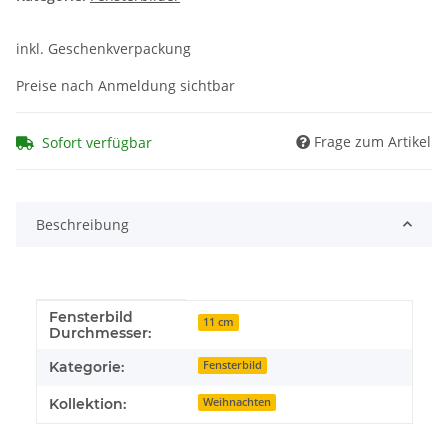
inkl. Geschenkverpackung
Preise nach Anmeldung sichtbar
Frage zum Artikel
Sofort verfügbar
Beschreibung
Fensterbild
Produkteigenschaft
Wert
11 cm
Durchmesser:
Kategorie:
Fensterbild
Kollektion:
Weihnachten