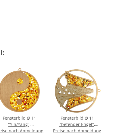
l:
Fensterbild Ø 11
Fensterbild Ø 11
"Yin/Yang",
"betender Engel",
eise nach Anmeldung
Bernstein/Birke
Preise nach Anmeldung
Bernstein/Birke