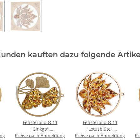
unden kauften dazu folgende Artike
Fensterbild Ø 11
Fensterbild Ø 11
"Ginkgo",
"Lotusblüte",
ung
Preise nach Anmeldung
Bernstein/Birke
Preise nach Anmeldung
Bernstein/Birke
Pr