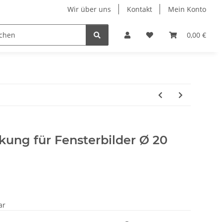
Wir über uns
Kontakt
Mein Konto
n
Displays
Hundehalsbänder
Ketten & Colliers
0,00 €
ung für Fensterbilder Ø 20
ar