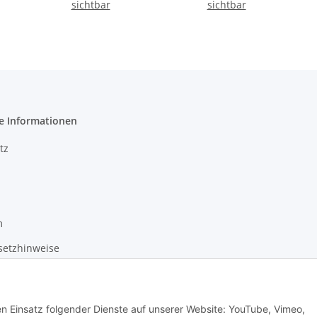
sichtbar
sichtbar
e Informationen
tz
m
setzhinweise
recht
den Einsatz folgender Dienste auf unserer Website: YouTube, Vimeo,