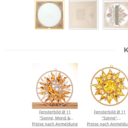
K
Fensterbild Ø 11
Fensterbild Ø 11
"Sonne, Mond &
"Sonne",
Preise nach Anmeldung
Sterne",
Preise nach Anmeld
Bernstein/Birke