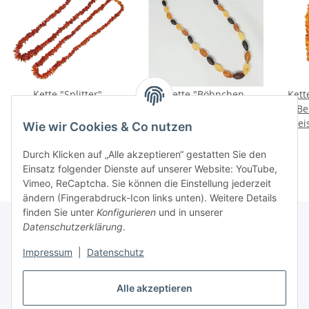
Kette "Splitter",
Kette "Böhnchen,
Kette
Bernstein, ca. 45 cm
regelmässig, matt",
Be
Preise nach Anmeldung
Preise nach Anmeldung
Bernstein, ca. 48 cm
Prei
Wie wir Cookies & Co nutzen
sichtbar
sichtbar
Durch Klicken auf „Alle akzeptieren“ gestatten Sie den
Einsatz folgender Dienste auf unserer Website: YouTube,
Vimeo, ReCaptcha. Sie können die Einstellung jederzeit
ändern (Fingerabdruck-Icon links unten). Weitere Details
finden Sie unter
Konfigurieren
und in unserer
Datenschutzerklärung
.
Informationen
Impressum
|
Datenschutz
Alle akzeptieren
Gesetzliche Informationen