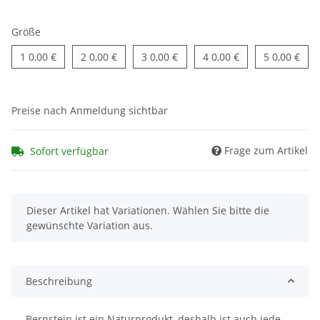
Größe
1
2
3
4
5
1
0,00 €
2
0,00 €
3
0,00 €
4
0,00 €
5
0,00 €
Preise nach Anmeldung sichtbar
Frage zum Artikel
Sofort verfügbar
x
Dieser Artikel hat Variationen. Wählen Sie bitte die
gewünschte Variation aus.
Beschreibung
Bernstein ist ein Naturprodukt, deshalb ist auch jede