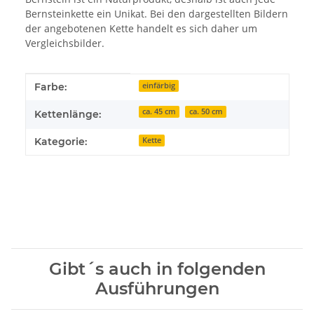
Bernsteinkette ein Unikat. Bei den dargestellten Bildern
der angebotenen Kette handelt es sich daher um
Vergleichsbilder.
Produkteigenschaft
Wert
Farbe:
einfärbig
ca. 45 cm
ca. 50 cm
Kettenlänge:
Kategorie:
Kette
Gibt´s auch in folgenden
Ausführungen