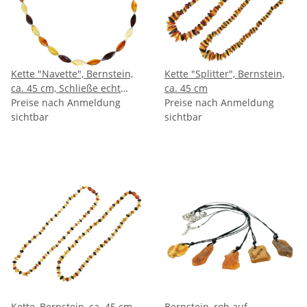
Kette "Navette", Bernstein,
Kette "Splitter", Bernstein,
ca. 45 cm, Schließe echt
ca. 45 cm
Silber
Preise nach Anmeldung
Preise nach Anmeldung
sichtbar
sichtbar
Kette, Bernstein, ca. 45 cm
Bernstein, roh auf