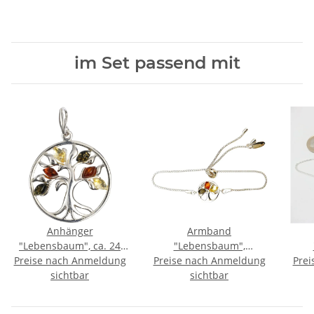
im Set passend mit
Anhänger
Armband
"Lebensbaum", ca. 24
"Lebensbaum",
Preise nach Anmeldung
mm, Bernstein, ES
Preise nach Anmeldung
Bernstein, ES
Prei
sichtbar
sichtbar