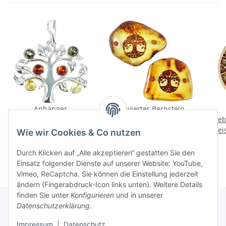
Anhänger
gravierter Bernstein
"Lebensbaum",
"Lebensbaum", 2 x
"Leb
Preise nach Anmeldung
Bernstein, ES
Preise nach Anmeldung
gebohrt
Prei
Wie wir Cookies & Co nutzen
sichtbar
sichtbar
Be
zwis
Durch Klicken auf „Alle akzeptieren“ gestatten Sie den
inkl
Einsatz folgender Dienste auf unserer Website: YouTube,
Vimeo, ReCaptcha. Sie können die Einstellung jederzeit
ändern (Fingerabdruck-Icon links unten). Weitere Details
finden Sie unter
Konfigurieren
und in unserer
Datenschutzerklärung
.
Informationen
Impressum
|
Datenschutz