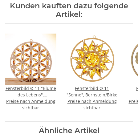
Kunden kauften dazu folgende
Artikel:
Fensterbild Ø 11 "Blume
Fensterbild Ø 11
des Lebens",
"Sonne", Bernstein/Birke
Preise nach Anmeldung
Bernstein/Birke
Preise nach Anmeldung
Prei
sichtbar
sichtbar
Ähnliche Artikel