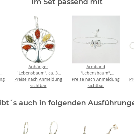
im Set passend mit
Anhänger
Armband
24
"Lebensbaum", ca. 31
"Lebensbaum",
ung
Preise nach Anmeldung
mm, Bernstein, ES
Preise nach Anmeldung
Bernstein, ES
Pr
sichtbar
sichtbar
ibt´s auch in folgenden Ausführung