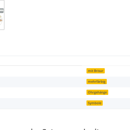
mit Brisur
mehrfärbig
Ohrgehänge
Symbole