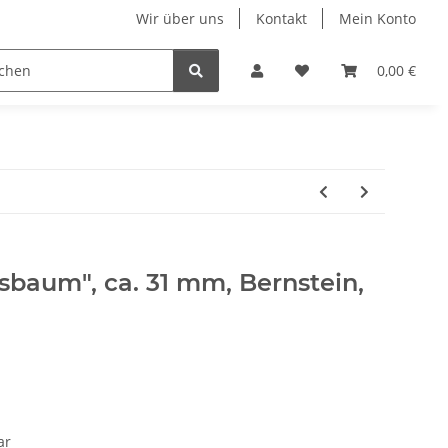
Wir über uns
Kontakt
Mein Konto
n
Displays
Hundehalsbänder
Ketten & Colliers
0,00 €
baum", ca. 31 mm, Bernstein,
ar