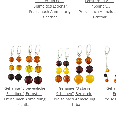
Fensterbild Ø 11
Fensterbild Ø 11
"Blume des Lebens",
"Sonne",
Preise nach Anmeldung
Bernstein/Birke
Preise nach Anmeld
Bernstein/Birke
sichtbar
sichtbar
Gehänge "3 bewegliche
Gehänge "3 starre
Gehän
Scheiben", Bernstein,
Scheiben", Bernstein,
B
Preise nach Anmeldung
ES
Preise nach Anmeldung
ES
Preise
sichtbar
sichtbar