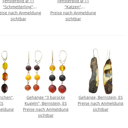
Fensterbild Ø 11
Fensterbild Ø 11
"Schmetterling",
"Katzen",
eise nach Anmeldung
Bernstein/Birke
Preise nach Anmeldung
Bernstein/Birke
sichtbar
sichtbar
nchen",
Gehänge "3 barocke
Gehänge, Bernstein, ES
ES
Kugeln", Bernstein, ES
Preise nach Anmeldung
meldung
Preise nach Anmeldung
sichtbar
sichtbar