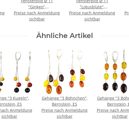
Fensterbild Ø 11
Fensterbild Ø 11
"Ginkgo",
"Lotusblüte",
ung
Preise nach Anmeldung
Bernstein/Birke
Preise nach Anmeldung
Bernstein/Birke
Pr
sichtbar
sichtbar
Ähnliche Artikel
ge "3 Kugeln",
Gehänge "3 Böhnchen",
Gehänge "3 Böh
ernstein, ES
Bernstein, ES
Bernstein, 
 nach Anmeldung
Preise nach Anmeldung
Preise nach An
sichtbar
sichtbar
sichtbar