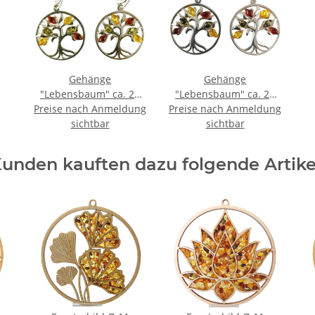
Gehänge
Gehänge
"Lebensbaum" ca. 24
"Lebensbaum" ca. 24
Preise nach Anmeldung
mm, Bernstein, ES, mit
Preise nach Anmeldung
mm, Bernstein, ES, zum
sichtbar
Brisur
sichtbar
Stecken
unden kauften dazu folgende Artike